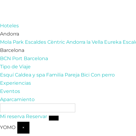
Hoteles
Andorra
Mola Park
Escaldes
Cèntric
Andorra la Vella
Eureka
Escal
Barcelona
BCN Port
Barcelona
Tipo de Viaje
Esquí
Caldea y spa
Familia
Pareja
Bici
Con perro
Experiencias
Eventos
Aparcamiento
ES
Mi reserva
Reservar
YOMO
×