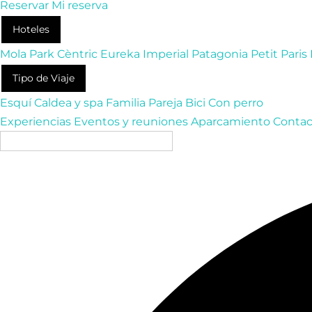
Reservar
Mi reserva
Hoteles
Mola Park
Cèntric
Eureka
Imperial
Patagonia
Petit Paris
Tipo de Viaje
Esquí
Caldea y spa
Familia
Pareja
Bici
Con perro
Experiencias
Eventos y reuniones
Aparcamiento
Contac
ES