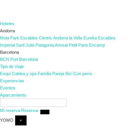
Hoteles
Andorra
Mola Park
Escaldes
Cèntric
Andorra la Vella
Eureka
Escaldes
Imperial
Sant Julià
Patagonia
Arinsal
Petit Paris
Encamp
Barcelona
BCN Port
Barcelona
Tipo de Viaje
Esquí
Caldea y spa
Familia
Pareja
Bici
Con perro
Experiencias
Eventos
Aparcamiento
ES
Mi reserva
Reservar
YOMO
×