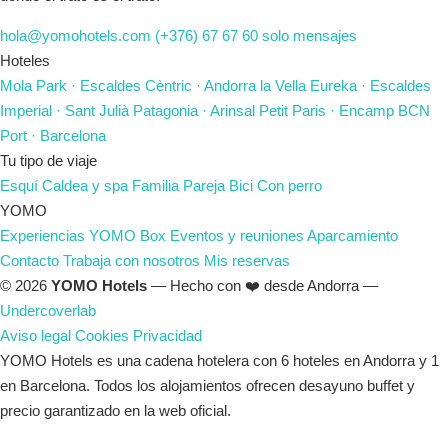
hola@yomohotels.com
(+376) 67 67 60
solo mensajes
Hoteles
Mola Park
· Escaldes
Cèntric
· Andorra la Vella
Eureka
· Escaldes
Imperial
· Sant Julià
Patagonia
· Arinsal
Petit Paris
· Encamp
BCN
Port
· Barcelona
Tu tipo de viaje
Esquí
Caldea y spa
Familia
Pareja
Bici
Con perro
YOMO
Experiencias
YOMO Box
Eventos y reuniones
Aparcamiento
Contacto
Trabaja con nosotros
Mis reservas
© 2026
YOMO Hotels
— Hecho con ❤️ desde Andorra —
Undercoverlab
Aviso legal
Cookies
Privacidad
YOMO Hotels es una cadena hotelera con 6 hoteles en Andorra y 1
en Barcelona. Todos los alojamientos ofrecen desayuno buffet y
precio garantizado en la web oficial.