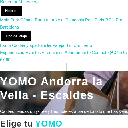
Reservar
Mi reserva
Hoteles
Mola Park
Cèntric
Eureka
Imperial
Patagonia
Petit Paris
BCN Port ·
Barcelona
Tipo de Viaje
Esquí
Caldea y spa
Familia
Pareja
Bici
Con perro
Experiencias
Eventos y reuniones
Aparcamiento
Contacto
(+376) 67
67 60
ES
YOMO
Andorra la
Vella - Escaldes
Caldea, tiendas duty-free y tres hoteles a pie de todo lo que has veni
Elige tu
YOMO