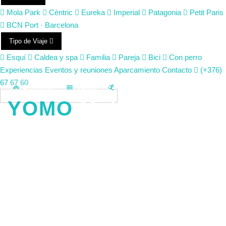
Mola Park
Cèntric
Eureka
Imperial
Patagonia
Petit Paris
BCN Port · Barcelona
Tipo de Viaje
Esquí
Caldea y spa
Familia
Pareja
Bici
Con perro
Experiencias
Eventos y reuniones
Aparcamiento
Contacto
(+376)
67 67 60
Bikefriendly
Caldea
Esquí
ES
YOMO
Mola Park
A las puertas de Caldea. Literalmente.