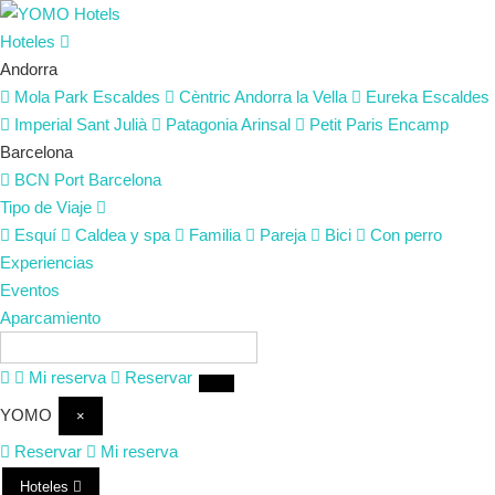
Hoteles
Andorra
Mola Park
Escaldes
Cèntric
Andorra la Vella
Eureka
Escaldes
Imperial
Sant Julià
Patagonia
Arinsal
Petit Paris
Encamp
Barcelona
BCN Port
Barcelona
Tipo de Viaje
Esquí
Caldea y spa
Familia
Pareja
Bici
Con perro
Experiencias
Eventos
Aparcamiento
ES
Mi reserva
Reservar
YOMO
×
Reservar
Mi reserva
Hoteles