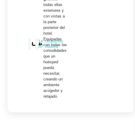
todas ellas
exteriores y
con vistas a
la parte
posterior del
hotel.
Equipadas
14
Ocupación
con todas las
2
m
máxima
comodidades
que un
huésped
pueda
necesitar,
creando un
ambiente
acogedor y
relajado.