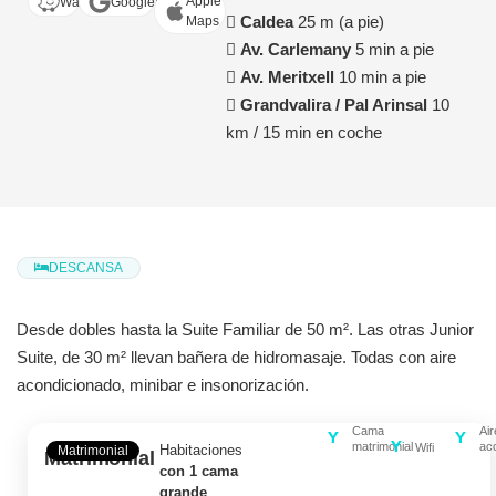
Apple
Waze
GoogleMaps
Caldea
25 m (a pie)
Maps
Av. Carlemany
5 min a pie
Av. Meritxell
10 min a pie
Grandvalira / Pal Arinsal
10
km / 15 min en coche
DESCANSA
Desde dobles hasta la Suite Familiar de 50 m². Las otras Junior
Suite, de 30 m² llevan bañera de hidromasaje. Todas con aire
acondicionado, minibar e insonorización.
Cama
Air
matrimonial
ac
Wifi
Habitaciones
Matrimonial
Matrimonial
con 1 cama
grande
,