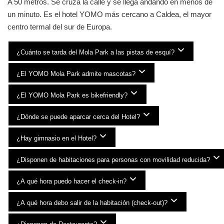
A 50 metros. Se cruza la calle y se llega andando en menos de
un minuto. Es el hotel YOMO más cercano a Caldea, el mayor
centro termal del sur de Europa.
¿Cuánto se tarda del Mola Park a las pistas de esquí?
¿El YOMO Mola Park admite mascotas?
¿El YOMO Mola Park es bikefriendly?
¿Dónde se puede aparcar cerca del Hotel?
¿Hay gimnasio en el Hotel?
¿Disponen de habitaciones para personas con movilidad reducida?
¿A qué hora puedo hacer el check-in?
¿A qué hora debo salir de la habitación (check-out)?