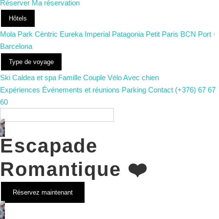
Réserver
Ma réservation
Hôtels
Mola Park
Cèntric
Eureka
Imperial
Patagonia
Petit Paris
BCN Port ·
Barcelona
Type de voyage
Ski
Caldea et spa
Famille
Couple
Vélo
Avec chien
Expériences
Événements et réunions
Parking
Contact
(+376) 67 67
60
FR
Escapade
Romantique ❤️
Réservez maintenant