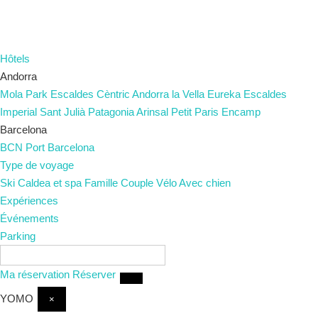
Hôtels
Andorra
Mola Park
Escaldes
Cèntric
Andorra la Vella
Eureka
Escaldes
Imperial
Sant Julià
Patagonia
Arinsal
Petit Paris
Encamp
Barcelona
BCN Port
Barcelona
Type de voyage
Ski
Caldea et spa
Famille
Couple
Vélo
Avec chien
Expériences
Événements
Parking
FR
Ma réservation
Réserver
YOMO
×