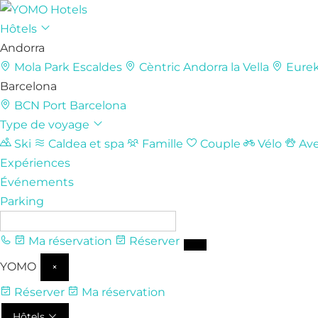
Hôtels
Andorra
Mola Park
Escaldes
Cèntric
Andorra la Vella
Eure
Barcelona
BCN Port
Barcelona
Type de voyage
Ski
Caldea et spa
Famille
Couple
Vélo
Ave
Expériences
Événements
Parking
FR
Ma réservation
Réserver
YOMO
×
Réserver
Ma réservation
Hôtels