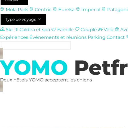
Mola Park
Cèntric
Eureka
Imperial
Patagoni
Type de voyage
Ski
Caldea et spa
Famille
Couple
Vélo
Ave
Expériences
Événements et réunions
Parking
Contact
FR
YOMO
Petfr
Deux hôtels YOMO acceptent les chiens