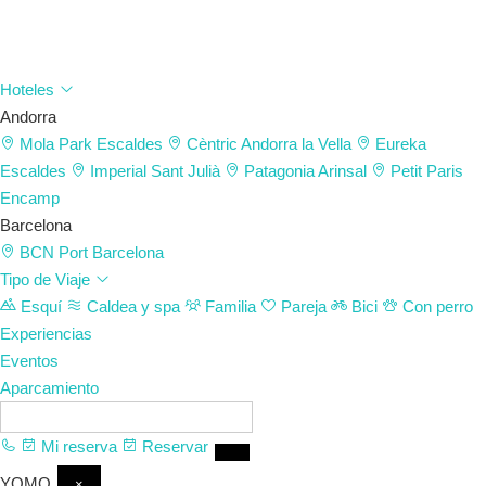
Hoteles
Andorra
Mola Park
Escaldes
Cèntric
Andorra la Vella
Eureka
Escaldes
Imperial
Sant Julià
Patagonia
Arinsal
Petit Paris
Encamp
Barcelona
BCN Port
Barcelona
Tipo de Viaje
Esquí
Caldea y spa
Familia
Pareja
Bici
Con perro
Experiencias
Eventos
Aparcamiento
ES
Mi reserva
Reservar
YOMO
×