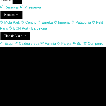
Reservar
Mi reserva
Hoteles
Mola Park
Cèntric
Eureka
Imperial
Patagonia
Petit
Paris
BCN Port · Barcelona
Tipo de Viaje
Esquí
Caldea y spa
Familia
Pareja
Bici
Con perro
Experiencias
Eventos y reuniones
Aparcamiento
Contacto
(+376)
67 67 60
ES