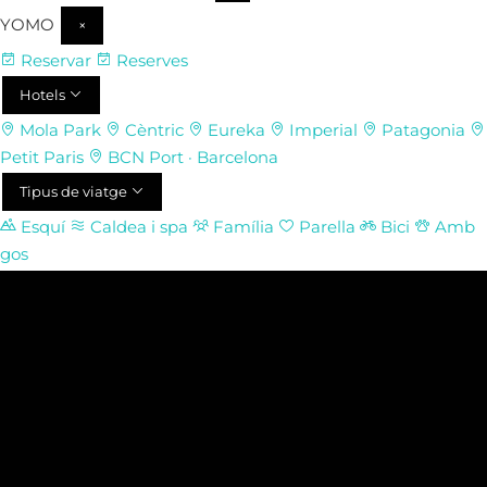
YOMO
×
Reservar
Reserves
Hotels
Mola Park
Cèntric
Eureka
Imperial
Patagonia
Petit Paris
BCN Port · Barcelona
Tipus de viatge
Esquí
Caldea i spa
Família
Parella
Bici
Amb
gos
Experiències
Esdeveniments i reunions
Aparcament
Contacte
(+376) 67 67 60
CA