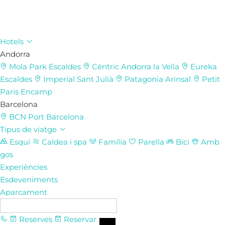
Hotels
Andorra
Mola Park
Escaldes
Cèntric
Andorra la Vella
Eureka
Escaldes
Imperial
Sant Julià
Patagonia
Arinsal
Petit
Paris
Encamp
Barcelona
BCN Port
Barcelona
Tipus de viatge
Esquí
Caldea i spa
Família
Parella
Bici
Amb
gos
Experiències
Esdeveniments
Aparcament
CA
Reserves
Reservar