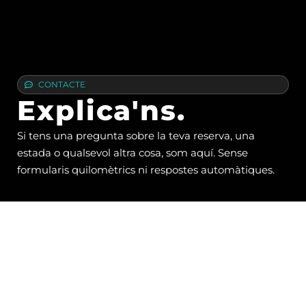
CONTACTE
Explica'ns.
Si tens una pregunta sobre la teva reserva, una
estada o qualsevol altra cosa, som aquí. Sense
formularis quilomètrics ni respostes automàtiques.
HORARI D'OFICINA
Dillun – Diu, 08:00 a 18:00h.
Escaldes-Engordany, Andorra